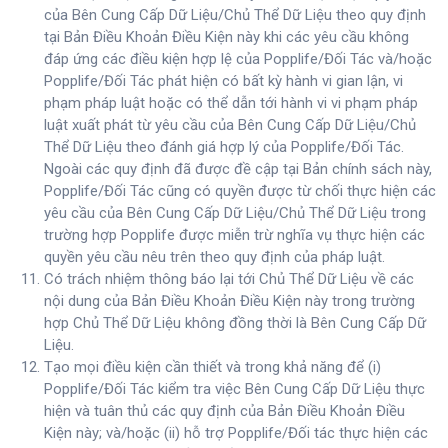
của Bên Cung Cấp Dữ Liệu/Chủ Thể Dữ Liệu theo quy định
tại Bản Điều Khoản Điều Kiện này khi các yêu cầu không
đáp ứng các điều kiện hợp lệ của Popplife/Đối Tác và/hoặc
Popplife/Đối Tác phát hiện có bất kỳ hành vi gian lận, vi
phạm pháp luật hoặc có thể dẫn tới hành vi vi phạm pháp
luật xuất phát từ yêu cầu của Bên Cung Cấp Dữ Liệu/Chủ
Thể Dữ Liệu theo đánh giá hợp lý của Popplife/Đối Tác.
Ngoài các quy định đã được đề cập tại Bản chính sách này,
Popplife/Đối Tác cũng có quyền được từ chối thực hiện các
yêu cầu của Bên Cung Cấp Dữ Liệu/Chủ Thể Dữ Liệu trong
trường hợp Popplife được miễn trừ nghĩa vụ thực hiện các
quyền yêu cầu nêu trên theo quy định của pháp luật.
Có trách nhiệm thông báo lại tới Chủ Thể Dữ Liệu về các
nội dung của Bản Điều Khoản Điều Kiện này trong trường
hợp Chủ Thể Dữ Liệu không đồng thời là Bên Cung Cấp Dữ
Liệu.
Tạo mọi điều kiện cần thiết và trong khả năng để (i)
Popplife/Đối Tác kiểm tra việc Bên Cung Cấp Dữ Liệu thực
hiện và tuân thủ các quy định của Bản Điều Khoản Điều
Kiện này; và/hoặc (ii) hỗ trợ Popplife/Đối tác thực hiện các