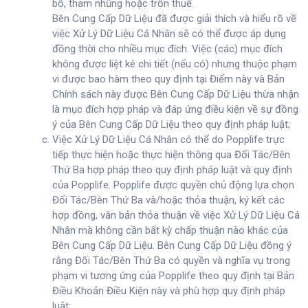
bố, tham nhũng hoặc trốn thuế.
Bên Cung Cấp Dữ Liệu đã được giải thích và hiểu rõ về
việc Xử Lý Dữ Liệu Cá Nhân sẽ có thể được áp dụng
đồng thời cho nhiều mục đích. Việc (các) mục đích
không được liệt kê chi tiết (nếu có) nhưng thuộc phạm
vi được bao hàm theo quy định tại Điểm này và Bản
Chính sách này được Bên Cung Cấp Dữ Liệu thừa nhận
là mục đích hợp pháp và đáp ứng điều kiện về sự đồng
ý của Bên Cung Cấp Dữ Liệu theo quy định pháp luật;
Việc Xử Lý Dữ Liệu Cá Nhân có thể do Popplife trực
tiếp thực hiện hoặc thực hiện thông qua Đối Tác/Bên
Thứ Ba hợp pháp theo quy định pháp luật và quy định
của Popplife. Popplife được quyền chủ động lựa chọn
Đối Tác/Bên Thứ Ba và/hoặc thỏa thuận, ký kết các
hợp đồng, văn bản thỏa thuận về việc Xử Lý Dữ Liệu Cá
Nhân mà không cần bất kỳ chấp thuận nào khác của
Bên Cung Cấp Dữ Liệu. Bên Cung Cấp Dữ Liệu đồng ý
rằng Đối Tác/Bên Thứ Ba có quyền và nghĩa vụ trong
phạm vi tương ứng của Popplife theo quy định tại Bản
Điều Khoản Điều Kiện này và phù hợp quy định pháp
luật;