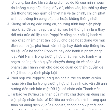
lợi dụng, lừa đảo khi sử dụng dịch vụ do lỗi của mình hoặc
do không cung cấp đúng, đầy đủ, chính xác, kịp thời sự thay
đổi thông tin; bao gồm cả thiệt hại về tài chính, chi phí phát
sinh do thông tin cung cấp sai hoặc không thống nhất.
Không sử dụng các công cụ, chương trình hay biện pháp
nào khác để can thiệp trái phép vào hệ thống hay làm thay
đổi cấu trúc dữ liệu của Popplife cũng như bất kỳ hành vi
nào khác nhằm phát tán, cổ vũ cho các hoạt động với mục
đích can thiệp, phá hoại, xâm nhập hay đánh cắp thông tin,
dữ liệu của hệ thống Popplife hay các hành vi phạm pháp
luật Việt Nam. Trong trường hợp phát hiện các hành vi vi
phạm, chúng tôi có quyền chuyển thông tin về hành vi vi
phạm của Thành viên cho các cơ quan có thẩm quyền để
xử lý theo quy định pháp luật.
Phối hợp với Popplife, cơ quan nhà nước có thẩm quyền
hoặc bên thứ ba trong trường hợp phát sinh các vấn đề ảnh
hưởng đến tính bảo mật Dữ liệu cá nhân của Thành viên.
Tự bảo vệ Dữ liệu cá nhân của mình; chủ động áp dụng các
biện pháp nhằm bảo vệ Dữ liệu cá nhân của mình trong quá
trình sử dụng dịch vụ của Popplife; thông báo kịp thời cho