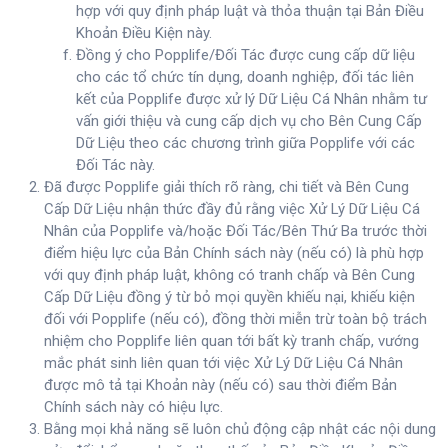
hợp với quy định pháp luật và thỏa thuận tại Bản Điều
Khoản Điều Kiện này.
Đồng ý cho Popplife/Đối Tác được cung cấp dữ liệu
cho các tổ chức tín dụng, doanh nghiệp, đối tác liên
kết của Popplife được xử lý Dữ Liệu Cá Nhân nhằm tư
vấn giới thiệu và cung cấp dịch vụ cho Bên Cung Cấp
Dữ Liệu theo các chương trình giữa Popplife với các
Đối Tác này.
Đã được Popplife giải thích rõ ràng, chi tiết và Bên Cung
Cấp Dữ Liệu nhận thức đầy đủ rằng việc Xử Lý Dữ Liệu Cá
Nhân của Popplife và/hoặc Đối Tác/Bên Thứ Ba trước thời
điểm hiệu lực của Bản Chính sách này (nếu có) là phù hợp
với quy định pháp luật, không có tranh chấp và Bên Cung
Cấp Dữ Liệu đồng ý từ bỏ mọi quyền khiếu nại, khiếu kiện
đối với Popplife (nếu có), đồng thời miễn trừ toàn bộ trách
nhiệm cho Popplife liên quan tới bất kỳ tranh chấp, vướng
mắc phát sinh liên quan tới việc Xử Lý Dữ Liệu Cá Nhân
được mô tả tại Khoản này (nếu có) sau thời điểm Bản
Chính sách này có hiệu lực.
Bằng mọi khả năng sẽ luôn chủ động cập nhật các nội dung