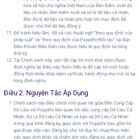
hòa xã hội chủ nghĩa Việt Nam của Bên Kiểm soát dữ
liệu cá nhân, Bên Kiểm soát và xử lý dữ liệu cá nhân,
Bên Xử lý dữ liệu cá nhân phù hợp với mục đích đã
được chủ thể dữ liệu đồng ý.
Để tránh hiểu lầm, tất cả các thuật ngữ “theo quy định của
pháp luật” và “theo quy định của Popplife/Đối tác” tại Bản
Điều Khoản Điều Kiện này được hiểu là quy định tại từng
thời kỳ.
Tại Chính sách này, việc đề cập tới một khái niệm được
định nghĩa tại Điều này được hiểu là đề cập tới một hoặc
đồng thời nhiều khái niệm và/hoặc hành động như mô tả tại
từng định nghĩa.
Điều 2. Nguyên Tắc Áp Dụng
Chính sách này điều chỉnh mối quan hệ giữa Bên Cung Cấp
Dữ Liệu với Popplife liên quan tới việc cung cấp Dữ Liệu Cá
Nhân, Xử Lý Dữ Liệu Cá Nhân và bảo vệ Dữ Liệu Cá Nhân
trong quá trình đăng ký, giao dịch với Popplife bao gồm từ
giai đoạn tiếp cận, đăng ký, cho tới duy trì, mua/thực hiện
các giao dịch khác và chấm dứt việc đăng ký, giao dịch với