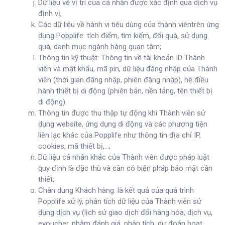
Dữ liệu về vị trí của cá nhân được xác định qua dịch vụ
định vị;
Các dữ liệu về hành vi tiêu dùng của thành viêntrên ứng
dụng Popplife: tích điểm, tìm kiếm, đổi quà, sử dụng
quà, danh mục ngành hàng quan tâm;
Thông tin kỹ thuật: Thông tin về tài khoản ID Thành
viên và mật khẩu, mã pin, dữ liệu đăng nhập của Thành
viên (thời gian đăng nhập, phiên đăng nhập), hệ điều
hành thiết bị di động (phiên bản, nền tảng, tên thiết bị
di động).
Thông tin được thu thập tự động khi Thành viên sử
dụng website, ứng dụng di động và các phương tiện
liên lạc khác của Popplife như thông tin địa chỉ IP,
cookies, mã thiết bị,…;
Dữ liệu cá nhân khác của Thành viên được pháp luật
quy định là đặc thù và cần có biện pháp bảo mật cần
thiết;
Chân dung Khách hàng: là kết quả của quá trình
Popplife xử lý, phân tích dữ liệu của Thành viên sử
dụng dịch vụ (lịch sử giao dịch đổi hàng hóa, dịch vụ,
evoucher, nhằm đánh giá, phân tích, dự đoán hoạt