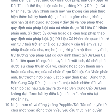
điều kiện cần thiết theo quy định của pháp luật để Popplife/
Đối Tác có thể thực hiện các hoạt động Xử Lý Dữ Liệu Cá
Nhân nêu tại Bản Chính sách này mà không cần phải thực
hiện thêm bất kỳ hành động nào, bao gồm nhưng không
giới hạn (i) đạt được sự đồng ý đầy đủ và hợp pháp theo
quy định của pháp luật của cá nhân được Dữ Liệu Cá Nhân
phản ánh, (ii) được ủy quyền hoặc đại diện hợp pháp theo
quy định của pháp luật, (iii) Dữ Liệu Cá Nhân liên quan tới trẻ
em từ 7 tuổi trở lên phải có sự đồng ý của trẻ em và sự
chấp thuận của cha, mẹ hoặc người giám hộ theo quy định,
trừ trường hợp pháp luật có quy định khác; (iv) Dữ Liệu Cá
Nhân liên quan tới người bị tuyên bố mất tích, đã chết phải
được sự chấp thuận của vợ, chồng hoặc con thành niên
hoặc của cha, mẹ của cá nhân được Dữ Liệu Cá Nhân phản
ánh, trừ trường hợp pháp luật có quy định khác. Đồng thời,
Bên Cung Cấp Dữ Liệu cam kết chịu trách nhiệm đối với
toàn bộ các hậu quả gây ra do việc Bên Cung Cấp Dữ Liệu
không đạt được bất kỳ điều kiện cần thiết nào nêu tại
Khoản này.
Nhận thức rõ và đồng ý rằng Popplife/Đối Tác có quyền từ
chối một hoặc đồng thời nhiều yêu cầu thực hiện quyền