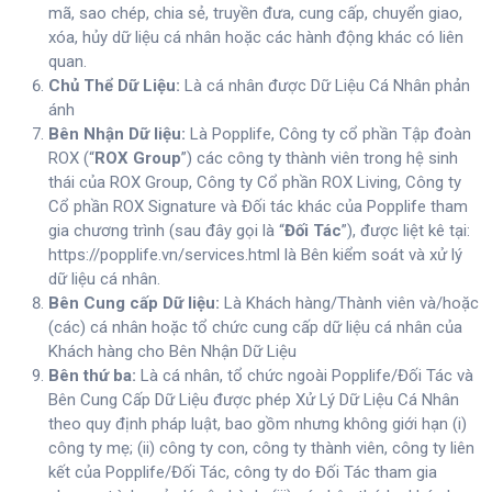
mã, sao chép, chia sẻ, truyền đưa, cung cấp, chuyển giao,
xóa, hủy dữ liệu cá nhân hoặc các hành động khác có liên
quan.
Chủ Thể Dữ Liệu:
Là cá nhân được Dữ Liệu Cá Nhân phản
ánh
Bên Nhận Dữ liệu:
Là Popplife, Công ty cổ phần Tập đoàn
ROX (“
ROX Group
”) các công ty thành viên trong hệ sinh
thái của ROX Group, Công ty Cổ phần ROX Living, Công ty
Cổ phần ROX Signature và Đối tác khác của Popplife tham
gia chương trình (sau đây gọi là “
Đối Tác
”), được liệt kê tại:
https://popplife.vn/services.html là Bên kiểm soát và xử lý
dữ liệu cá nhân.
Bên Cung cấp Dữ liệu:
Là Khách hàng/Thành viên và/hoặc
(các) cá nhân hoặc tổ chức cung cấp dữ liệu cá nhân của
Khách hàng cho Bên Nhận Dữ Liệu
Bên thứ ba:
Là cá nhân, tổ chức ngoài Popplife/Đối Tác và
Bên Cung Cấp Dữ Liệu được phép Xử Lý Dữ Liệu Cá Nhân
theo quy định pháp luật, bao gồm nhưng không giới hạn (i)
công ty mẹ; (ii) công ty con, công ty thành viên, công ty liên
kết của Popplife/Đối Tác, công ty do Đối Tác tham gia