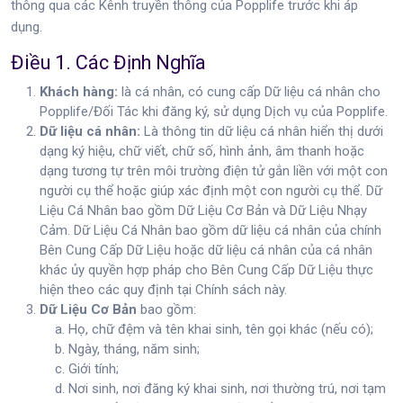
thông qua các Kênh truyền thông của Popplife trước khi áp
dụng.
Điều 1. Các Định Nghĩa
Khách hàng:
là cá nhân, có cung cấp Dữ liệu cá nhân cho
Popplife/Đối Tác khi đăng ký, sử dụng Dịch vụ của Popplife.
Dữ liệu cá nhân:
Là thông tin dữ liệu cá nhân hiển thị dưới
dạng ký hiệu, chữ viết, chữ số, hình ảnh, âm thanh hoặc
dạng tương tự trên môi trường điện tử gắn liền với một con
người cụ thể hoặc giúp xác định một con người cụ thể. Dữ
Liệu Cá Nhân bao gồm Dữ Liệu Cơ Bản và Dữ Liệu Nhạy
Cảm. Dữ Liệu Cá Nhân bao gồm dữ liệu cá nhân của chính
Bên Cung Cấp Dữ Liệu hoặc dữ liệu cá nhân của cá nhân
khác ủy quyền hợp pháp cho Bên Cung Cấp Dữ Liệu thực
hiện theo các quy định tại Chính sách này.
Dữ Liệu Cơ Bản
bao gồm:
Họ, chữ đệm và tên khai sinh, tên gọi khác (nếu có);
Ngày, tháng, năm sinh;
Giới tính;
Nơi sinh, nơi đăng ký khai sinh, nơi thường trú, nơi tạm