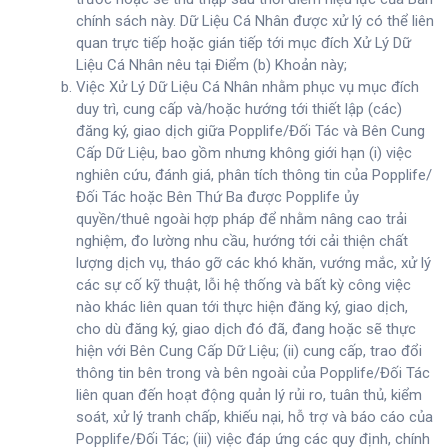
chính sách này. Dữ Liệu Cá Nhân được xử lý có thể liên
quan trực tiếp hoặc gián tiếp tới mục đích Xử Lý Dữ
Liệu Cá Nhân nêu tại Điểm (b) Khoản này;
Việc Xử Lý Dữ Liệu Cá Nhân nhằm phục vụ mục đích
duy trì, cung cấp và/hoặc hướng tới thiết lập (các)
đăng ký, giao dịch giữa Popplife/Đối Tác và Bên Cung
Cấp Dữ Liệu, bao gồm nhưng không giới hạn (i) việc
nghiên cứu, đánh giá, phân tích thông tin của Popplife/
Đối Tác hoặc Bên Thứ Ba được Popplife ủy
quyền/thuê ngoài hợp pháp để nhằm nâng cao trải
nghiệm, đo lường nhu cầu, hướng tới cải thiện chất
lượng dịch vụ, tháo gỡ các khó khăn, vướng mắc, xử lý
các sự cố kỹ thuật, lỗi hệ thống và bất kỳ công việc
nào khác liên quan tới thực hiện đăng ký, giao dịch,
cho dù đăng ký, giao dịch đó đã, đang hoặc sẽ thực
hiện với Bên Cung Cấp Dữ Liệu; (ii) cung cấp, trao đổi
thông tin bên trong và bên ngoài của Popplife/Đối Tác
liên quan đến hoạt động quản lý rủi ro, tuân thủ, kiểm
soát, xử lý tranh chấp, khiếu nại, hỗ trợ và báo cáo của
Popplife/Đối Tác; (iii) việc đáp ứng các quy định, chính