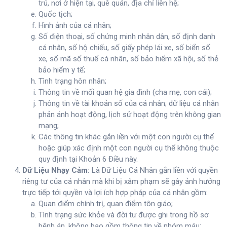
trú, nơi ở hiện tại, quê quán, địa chỉ liên hệ;
Quốc tịch;
Hình ảnh của cá nhân;
Số điện thoại, số chứng minh nhân dân, số định danh
cá nhân, số hộ chiếu, số giấy phép lái xe, số biển số
xe, số mã số thuế cá nhân, số bảo hiểm xã hội, số thẻ
bảo hiểm y tế;
Tình trạng hôn nhân;
Thông tin về mối quan hệ gia đình (cha mẹ, con cái);
Thông tin về tài khoản số của cá nhân; dữ liệu cá nhân
phản ánh hoạt động, lịch sử hoạt động trên không gian
mạng;
Các thông tin khác gắn liền với một con người cụ thể
hoặc giúp xác định một con người cụ thể không thuộc
quy định tại Khoản 6 Điều này.
Dữ Liệu Nhạy Cảm:
Là Dữ Liệu Cá Nhân gắn liền với quyền
riêng tư của cá nhân mà khi bị xâm phạm sẽ gây ảnh hưởng
trực tiếp tới quyền và lợi ích hợp pháp của cá nhân gồm:
Quan điểm chính trị, quan điểm tôn giáo;
Tình trạng sức khỏe và đời tư được ghi trong hồ sơ
bệnh án, không bao gồm thông tin về nhóm máu;