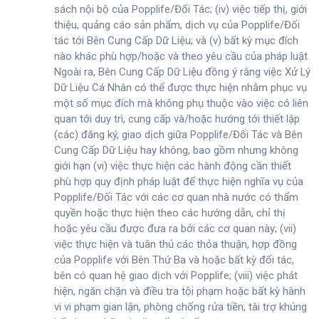
sách nội bộ của Popplife/Đối Tác; (iv) việc tiếp thị, giới
thiệu, quảng cáo sản phẩm, dịch vụ của Popplife/Đối
tác tới Bên Cung Cấp Dữ Liệu; và (v) bất kỳ mục đích
nào khác phù hợp/hoặc và theo yêu cầu của pháp luật.
Ngoài ra, Bên Cung Cấp Dữ Liệu đồng ý rằng việc Xử Lý
Dữ Liệu Cá Nhân có thể được thực hiện nhằm phục vụ
một số mục đích mà không phụ thuộc vào việc có liên
quan tới duy trì, cung cấp và/hoặc hướng tới thiết lập
(các) đăng ký, giao dịch giữa Popplife/Đối Tác và Bên
Cung Cấp Dữ Liệu hay không, bao gồm nhưng không
giới hạn (vi) việc thực hiện các hành động cần thiết
phù hợp quy định pháp luật để thực hiện nghĩa vụ của
Popplife/Đối Tác với các cơ quan nhà nước có thẩm
quyền hoặc thực hiện theo các hướng dẫn, chỉ thị
hoặc yêu cầu được đưa ra bởi các cơ quan này; (vii)
việc thực hiện và tuân thủ các thỏa thuận, hợp đồng
của Popplife với Bên Thứ Ba và hoặc bất kỳ đối tác,
bên có quan hệ giao dịch với Popplife; (viii) việc phát
hiện, ngăn chặn và điều tra tội phạm hoặc bất kỳ hành
vi vi phạm gian lận, phòng chống rửa tiền, tài trợ khủng