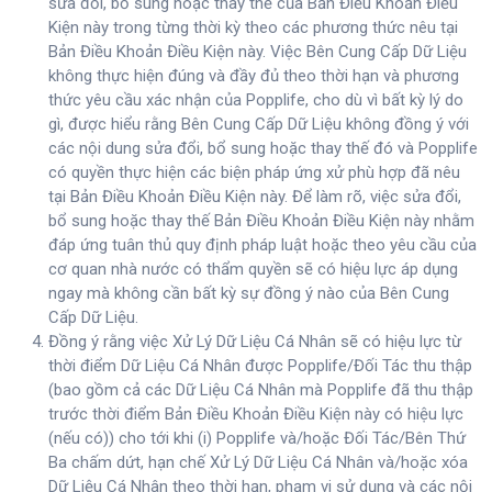
sửa đổi, bổ sung hoặc thay thế của Bản Điều Khoản Điều
Kiện này trong từng thời kỳ theo các phương thức nêu tại
Bản Điều Khoản Điều Kiện này. Việc Bên Cung Cấp Dữ Liệu
không thực hiện đúng và đầy đủ theo thời hạn và phương
thức yêu cầu xác nhận của Popplife, cho dù vì bất kỳ lý do
gì, được hiểu rằng Bên Cung Cấp Dữ Liệu không đồng ý với
các nội dung sửa đổi, bổ sung hoặc thay thế đó và Popplife
có quyền thực hiện các biện pháp ứng xử phù hợp đã nêu
tại Bản Điều Khoản Điều Kiện này. Để làm rõ, việc sửa đổi,
bổ sung hoặc thay thế Bản Điều Khoản Điều Kiện này nhằm
đáp ứng tuân thủ quy định pháp luật hoặc theo yêu cầu của
cơ quan nhà nước có thẩm quyền sẽ có hiệu lực áp dụng
ngay mà không cần bất kỳ sự đồng ý nào của Bên Cung
Cấp Dữ Liệu.
Đồng ý rằng việc Xử Lý Dữ Liệu Cá Nhân sẽ có hiệu lực từ
thời điểm Dữ Liệu Cá Nhân được Popplife/Đối Tác thu thập
(bao gồm cả các Dữ Liệu Cá Nhân mà Popplife đã thu thập
trước thời điểm Bản Điều Khoản Điều Kiện này có hiệu lực
(nếu có)) cho tới khi (i) Popplife và/hoặc Đối Tác/Bên Thứ
Ba chấm dứt, hạn chế Xử Lý Dữ Liệu Cá Nhân và/hoặc xóa
Dữ Liệu Cá Nhân theo thời hạn, phạm vi sử dụng và các nội