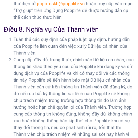
thư điện tử
popp-cskh@popplife.vn
hoặc truy cập vào mục
“Trợ giúp” trên Ứng Dụng Popplife để được hướng dẫn cụ
thể cách thức thực hiện.
Điều 8. Nghĩa vụ Của Thành viên
Tuân thủ các quy định của pháp luật; quy định, hướng dẫn
của Popplife liên quan đến việc xử lý Dữ liệu cá nhân của
Thành viên.
Cung cấp đầy đủ, trung thực, chính xác Dữ liệu cá nhân, các
thông tin khác theo yêu cầu của Popplife khi đăng ký và sử
dụng dịch vụ của Popplife và khi có thay đổi về các thông
tin này. Popplife sẽ tiến hành bảo mật Dữ liệu cá nhân của
Thành viên căn cứ trên thông tin Thành viên đã đăng ký, do
đó nếu có bất kỳ thông tin sai lệch nào Popplife sẽ không
chịu trách nhiệm trong trường hợp thông tin đó làm ảnh
hưởng hoặc hạn chế quyền lợi của Thành viên. Trường hợp
cung cấp thông tin không đúng, không đầy đủ, không chính
xác hoặc không thông báo kịp thời cho Popplife khi có sự
thay đổi thông tin, nếu có phát sinh rủi ro, tổn thất thì
Thành viên chịu trách nhiệm về những sai sót hay hành vi