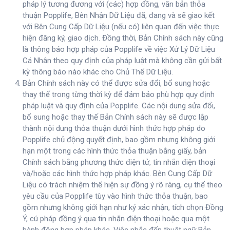
pháp lý tương đương với (các) hợp đồng, văn bản thỏa
thuận Popplife, Bên Nhận Dữ Liệu đã, đang và sẽ giao kết
với Bên Cung Cấp Dữ Liệu (nếu có) liên quan đến việc thực
hiện đăng ký, giao dịch. Đồng thời, Bản Chính sách này cũng
là thông báo hợp pháp của Popplife về việc Xử Lý Dữ Liệu
Cá Nhân theo quy định của pháp luật mà không cần gửi bất
kỳ thông báo nào khác cho Chủ Thể Dữ Liệu.
Bản Chính sách này có thể được sửa đổi, bổ sung hoặc
thay thế trong từng thời kỳ để đảm bảo phù hợp quy định
pháp luật và quy định của Popplife. Các nội dung sửa đổi,
bổ sung hoặc thay thế Bản Chính sách này sẽ được lập
thành nội dung thỏa thuận dưới hình thức hợp pháp do
Popplife chủ động quyết định, bao gồm nhưng không giới
hạn một trong các hình thức thỏa thuận bằng giấy, bản
Chính sách bằng phương thức điện tử, tin nhắn điện thoại
và/hoặc các hình thức hợp pháp khác. Bên Cung Cấp Dữ
Liệu có trách nhiệm thể hiện sự đồng ý rõ ràng, cụ thể theo
yêu cầu của Popplife tùy vào hình thức thỏa thuận, bao
gồm nhưng không giới hạn như ký xác nhận, tích chọn Đồng
Ý, cú pháp đồng ý qua tin nhắn điện thoại hoặc qua một