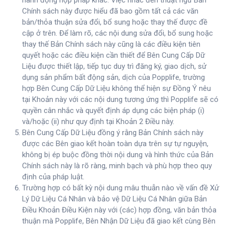
hành động hợp pháp khác. Việc nhắc đến thuật ngữ Bản
Chính sách này được hiểu đã bao gồm tất cả các văn
bản/thỏa thuận sửa đổi, bổ sung hoặc thay thế được đề
cập ở trên. Để làm rõ, các nội dung sửa đổi, bổ sung hoặc
thay thế Bản Chính sách này cũng là các điều kiện tiên
quyết hoặc các điều kiện cần thiết để Bên Cung Cấp Dữ
Liệu được thiết lập, tiếp tục duy trì đăng ký, giao dịch, sử
dụng sản phẩm bất động sản, dịch của Popplife, trường
hợp Bên Cung Cấp Dữ Liệu không thể hiện sự Đồng Ý nêu
tại Khoản này với các nội dung tương ứng thì Popplife sẽ có
quyền cân nhắc và quyết định áp dụng các biện pháp (i)
và/hoặc (ii) như quy định tại Khoản 2 Điều này.
Bên Cung Cấp Dữ Liệu đồng ý rằng Bản Chính sách này
được các Bên giao kết hoàn toàn dựa trên sự tự nguyện,
không bị ép buộc đồng thời nội dung và hình thức của Bản
Chính sách này là rõ ràng, minh bạch và phù hợp theo quy
định của pháp luật.
Trường hợp có bất kỳ nội dung mâu thuẫn nào về vấn đề Xử
Lý Dữ Liệu Cá Nhân và bảo vệ Dữ Liệu Cá Nhân giữa Bản
Điều Khoản Điều Kiện này với (các) hợp đồng, văn bản thỏa
thuận mà Popplife, Bên Nhận Dữ Liệu đã giao kết cùng Bên