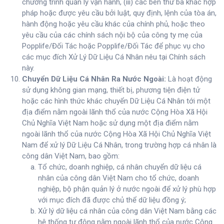
chương trình quản lý vận hành, (iii) các bên thứ ba khác hợp
pháp hoặc được yêu cầu bởi luật, quy định, lệnh của tòa án,
hành động hoặc yêu cầu khác của chính phủ, hoặc theo
yêu cầu của các chính sách nội bộ của công ty mẹ của
Popplife/Đối Tác hoặc Popplife/Đối Tác để phục vụ cho
các mục đích Xử Lý Dữ Liệu Cá Nhân nêu tại Chính sách
này.
Chuyển Dữ Liệu Cá Nhân Ra Nước Ngoài:
Là hoạt động
sử dụng không gian mạng, thiết bị, phương tiện điện tử
hoặc các hình thức khác chuyển Dữ Liệu Cá Nhân tới một
địa điểm nằm ngoài lãnh thổ của nước Cộng Hòa Xã Hội
Chủ Nghĩa Việt Nam hoặc sử dụng một địa điểm nằm
ngoài lãnh thổ của nước Cộng Hòa Xã Hội Chủ Nghĩa Việt
Nam để xử lý Dữ Liệu Cá Nhân, trong trường hợp cá nhân là
công dân Việt Nam, bao gồm:
Tổ chức, doanh nghiệp, cá nhân chuyển dữ liệu cá
nhân của công dân Việt Nam cho tổ chức, doanh
nghiệp, bộ phận quản lý ở nước ngoài để xử lý phù hợp
với mục đích đã được chủ thể dữ liệu đồng ý;
Xử lý dữ liệu cá nhân của công dân Việt Nam bằng các
hệ thống tự động nằm ngoài lãnh thổ của nước Cộng