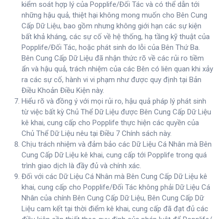
kiểm soát hợp lý của Popplife/Đối Tác và có thể dẫn tới
những hậu quả, thiệt hại không mong muốn cho Bên Cung
Cấp Dữ Liệu, bao gồm nhưng không giới hạn các sự kiện
bất khả kháng, các sự cố về hệ thống, hạ tầng kỹ thuật của
Popplife/Đối Tác, hoặc phát sinh do lỗi của Bên Thứ Ba.
Bên Cung Cấp Dữ Liệu đã nhận thức rõ về các rủi ro tiềm
ẩn và hậu quả, trách nhiệm của các Bên có liên quan khi xảy
ra các sự cố, hành vi vi phạm như được quy định tại Bản
Điều Khoản Điều Kiện này.
Hiểu rõ và đồng ý với mọi rủi ro, hậu quả pháp lý phát sinh
từ việc bất kỳ Chủ Thể Dữ Liệu được Bên Cung Cấp Dữ Liệu
kê khai, cung cấp cho Popplife thực hiện các quyền của
Chủ Thể Dữ Liệu nêu tại Điều 7 Chính sách này.
Chịu trách nhiệm và đảm bảo các Dữ Liệu Cá Nhân mà Bên
Cung Cấp Dữ Liệu kê khai, cung cấp tới Popplife trong quá
trình giao dịch là đầy đủ và chính xác.
Đối với các Dữ Liệu Cá Nhân mà Bên Cung Cấp Dữ Liệu kê
khai, cung cấp cho Popplife/Đối Tác không phải Dữ Liệu Cá
Nhân của chính Bên Cung Cấp Dữ Liệu, Bên Cung Cấp Dữ
Liệu cam kết tại thời điểm kê khai, cung cấp đã đạt đủ các