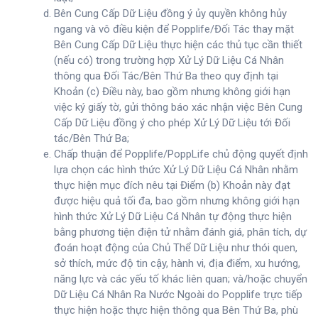
Bên Cung Cấp Dữ Liệu đồng ý ủy quyền không hủy
ngang và vô điều kiện để Popplife/Đối Tác thay mặt
Bên Cung Cấp Dữ Liệu thực hiện các thủ tục cần thiết
(nếu có) trong trường hợp Xử Lý Dữ Liệu Cá Nhân
thông qua Đối Tác/Bên Thứ Ba theo quy định tại
Khoản (c) Điều này, bao gồm nhưng không giới hạn
việc ký giấy tờ, gửi thông báo xác nhận việc Bên Cung
Cấp Dữ Liệu đồng ý cho phép Xử Lý Dữ Liệu tới Đối
tác/Bên Thứ Ba;
Chấp thuận để Popplife/PoppLife chủ động quyết định
lựa chọn các hình thức Xử Lý Dữ Liệu Cá Nhân nhằm
thực hiện mục đích nêu tại Điểm (b) Khoản này đạt
được hiệu quả tối đa, bao gồm nhưng không giới hạn
hình thức Xử Lý Dữ Liệu Cá Nhân tự động thực hiện
bằng phương tiện điện tử nhằm đánh giá, phân tích, dự
đoán hoạt động của Chủ Thể Dữ Liệu như thói quen,
sở thích, mức độ tin cậy, hành vi, địa điểm, xu hướng,
năng lực và các yếu tố khác liên quan; và/hoặc chuyển
Dữ Liệu Cá Nhân Ra Nước Ngoài do Popplife trực tiếp
thực hiện hoặc thực hiện thông qua Bên Thứ Ba, phù