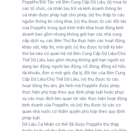
Popplife/Đối Tác với Bên Cung Cấp Dữ Liệu, (ii) mua từ
các tổ chức, cá nhân lưu trữ và kinh doanh thông tin
cá nhân được pháp luật cho phép, (iii) thu thập từ các
nguồn thông tin công khai, (iv) thu được từ các đối tác
của Popplife trong quá trình triển khai hoạt động kinh
doanh bao gồm nhưng không giới hạn các nhà cung
cấp dịch vụ, các Bên Thứ Ba thực hiện các hoạt động
khảo sát, tiếp thị, môi giới; (v) thu được từ bất kỳ bên
thứ ba nào có quan hệ với Bên Cung Cấp Dữ Liệu/Chủ
Thể Dữ Liệu, bao gồm nhưng không giới hạn người sử
dụng lao động, người lao động, cổ đông, đồng sở hữu
tài khoản, đơn vị môi giới, đại lý, đối tác của Bên Cung
Cấp Dữ Liệu/Chủ Thể Dữ Liệu; (vi) thu được từ các
hoạt động thu âm, ghi hình mà Popplife được phép
thực hiện phù hợp theo quy định pháp luật hoặc phục
vụ các mục đích liên quan tới việc thực hiện hoạt động
kinh doanh của Popplife; và (vii) thu được từ các cơ
quan nhà nước có thẩm quyền phù hợp theo quy định
pháp luật.
Dữ Liệu Cá Nhân có thể đã được Popplife thu thập
trước hoặc sẽ thu thập sau thời điểm hiệu lực của Bản