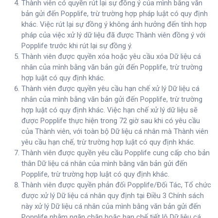
Thành viên có quyền rút lại sự đồng ý của mình bằng văn
bản gửi đến Popplife, trừ trường hợp pháp luật có quy định
khác. Việc rút lại sự đồng ý không ảnh hưởng đến tính hợp
pháp của việc xử lý dữ liệu đã được Thành viên đồng ý với
Popplife trước khi rút lại sự đồng ý.
Thành viên được quyền xóa hoặc yêu cầu xóa Dữ liệu cá
nhân của mình bằng văn bản gửi đến Popplife, trừ trường
hợp luật có quy định khác.
Thành viên được quyền yêu cầu hạn chế xử lý Dữ liệu cá
nhân của mình bằng văn bản gửi đến Popplife, trừ trường
hợp luật có quy định khác. Việc hạn chế xử lý dữ liệu sẽ
được Popplife thực hiện trong 72 giờ sau khi có yêu cầu
của Thành viên, với toàn bộ Dữ liệu cá nhân mà Thành viên
yêu cầu hạn chế, trừ trường hợp luật có quy định khác.
Thành viên được quyền yêu cầu Popplife cung cấp cho bản
thân Dữ liệu cá nhân của mình bằng văn bản gửi đến
Popplife, trừ trường hợp luật có quy định khác.
Thành viên được quyền phản đối Popplife/Đối Tác, Tổ chức
được xử lý Dữ liệu cá nhân quy định tại Điều 3 Chính sách
này xử lý Dữ liệu cá nhân của mình bằng văn bản gửi đến
Popplife nhằm ngăn chặn hoặc hạn chế tiết lộ Dữ liệu cá