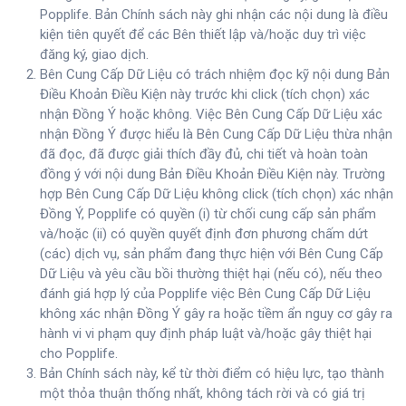
Popplife. Bản Chính sách này ghi nhận các nội dung là điều
kiện tiên quyết để các Bên thiết lập và/hoặc duy trì việc
đăng ký, giao dịch.
Bên Cung Cấp Dữ Liệu có trách nhiệm đọc kỹ nội dung Bản
Điều Khoản Điều Kiện này trước khi click (tích chọn) xác
nhận Đồng Ý hoặc không. Việc Bên Cung Cấp Dữ Liệu xác
nhận Đồng Ý được hiểu là Bên Cung Cấp Dữ Liệu thừa nhận
đã đọc, đã được giải thích đầy đủ, chi tiết và hoàn toàn
đồng ý với nội dung Bản Điều Khoản Điều Kiện này. Trường
hợp Bên Cung Cấp Dữ Liệu không click (tích chọn) xác nhận
Đồng Ý, Popplife có quyền (i) từ chối cung cấp sản phẩm
và/hoặc (ii) có quyền quyết định đơn phương chấm dứt
(các) dịch vụ, sản phẩm đang thực hiện với Bên Cung Cấp
Dữ Liệu và yêu cầu bồi thường thiệt hại (nếu có), nếu theo
đánh giá hợp lý của Popplife việc Bên Cung Cấp Dữ Liệu
không xác nhận Đồng Ý gây ra hoặc tiềm ẩn nguy cơ gây ra
hành vi vi phạm quy định pháp luật và/hoặc gây thiệt hại
cho Popplife.
Bản Chính sách này, kể từ thời điểm có hiệu lực, tạo thành
một thỏa thuận thống nhất, không tách rời và có giá trị