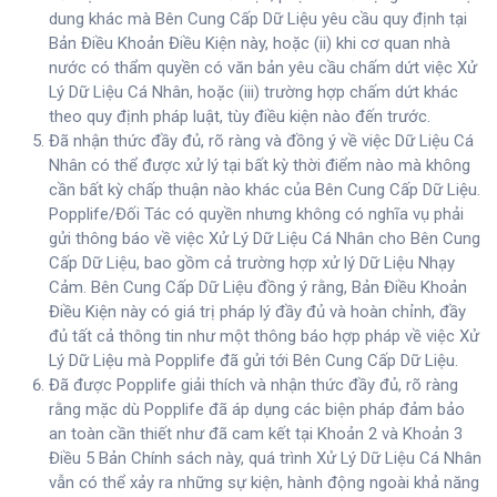
dung khác mà Bên Cung Cấp Dữ Liệu yêu cầu quy định tại
Bản Điều Khoản Điều Kiện này, hoặc (ii) khi cơ quan nhà
nước có thẩm quyền có văn bản yêu cầu chấm dứt việc Xử
Lý Dữ Liệu Cá Nhân, hoặc (iii) trường hợp chấm dứt khác
theo quy định pháp luật, tùy điều kiện nào đến trước.
Đã nhận thức đầy đủ, rõ ràng và đồng ý về việc Dữ Liệu Cá
Nhân có thể được xử lý tại bất kỳ thời điểm nào mà không
cần bất kỳ chấp thuận nào khác của Bên Cung Cấp Dữ Liệu.
Popplife/Đối Tác có quyền nhưng không có nghĩa vụ phải
gửi thông báo về việc Xử Lý Dữ Liệu Cá Nhân cho Bên Cung
Cấp Dữ Liệu, bao gồm cả trường hợp xử lý Dữ Liệu Nhạy
Cảm. Bên Cung Cấp Dữ Liệu đồng ý rằng, Bản Điều Khoản
Điều Kiện này có giá trị pháp lý đầy đủ và hoàn chỉnh, đầy
đủ tất cả thông tin như một thông báo hợp pháp về việc Xử
Lý Dữ Liệu mà Popplife đã gửi tới Bên Cung Cấp Dữ Liệu.
Đã được Popplife giải thích và nhận thức đầy đủ, rõ ràng
rằng mặc dù Popplife đã áp dụng các biện pháp đảm bảo
an toàn cần thiết như đã cam kết tại Khoản 2 và Khoản 3
Điều 5 Bản Chính sách này, quá trình Xử Lý Dữ Liệu Cá Nhân
vẫn có thể xảy ra những sự kiện, hành động ngoài khả năng